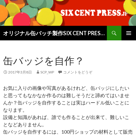
検
オリジナル缶バッチ製作SIX CENT PRESSブログ
索
コ
メインメ
ン
ニュー
テ
缶バッジを自作？
ン
ツ
へ
2017年3月8日
SCP_WP
コメントをどうぞ
移
動
お気に入りの画像や写真があるけれど、缶バッジにしたい
と思ってもなかなか作るのは難しそうだと諦めてはいませ
んか？缶バッジを自作することは実はハードル低いことに
なります。
設備と知識があれば、誰でも作ることが出来て、難しいこ
となどありません。
缶バッジを自作するには、100円ショップの材料として販売