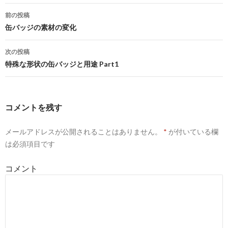
前の投稿
投
缶バッジの素材の変化
稿
次の投稿
ナ
特殊な形状の缶バッジと用途 Part1
ビ
ゲ
コメントを残す
ー
メールアドレスが公開されることはありません。
*
が付いている欄
シ
は必須項目です
ョ
コメント
ン